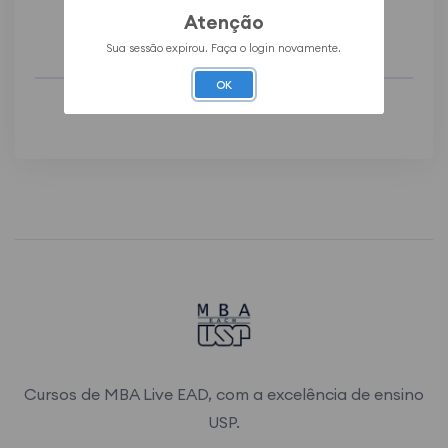
Atenção
Finalizado
Sua sessão expirou. Faça o login novamente.
OK
Cursos de MBA Live EAD, com a excelência de ensino
USP.