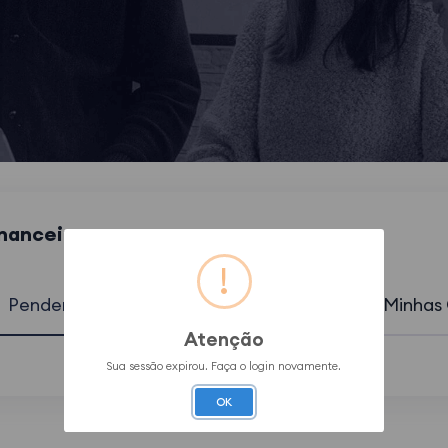
inanceiro
Pendentes
Mensalidades Pagas
Minhas
Atenção
Sua sessão expirou. Faça o login novamente.
OK